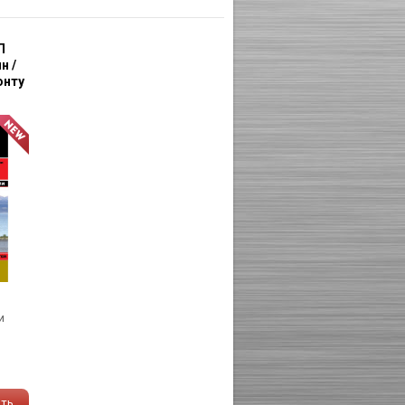
П
н /
онту
и
ать