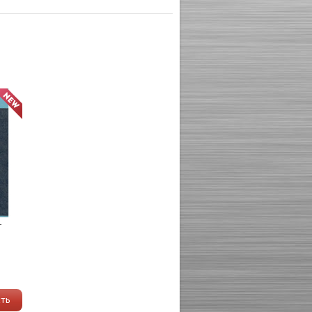
-
ать