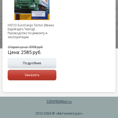
IVECO EuroCargo Tector (Ивеко
ЕвроКарго Тектор) .
Руководство по ремонту и
эксплуатации
Старая цена:
3998
руб.
Цена:
2585
руб.
Подробнее
Заказать
530490@list.ru
2012-2026 © «Автокнига.рус»