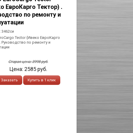
о ЕвроКарго Тектор) .
водство по ремонту и
луатации
:
3462си
uroCargo Tector (Ивеко ЕвроКарго
 . Руководство по ремонту и
тации
Старая цена:
3998
руб.
Цена:
2585
руб.
Заказать
Купить в 1 клик