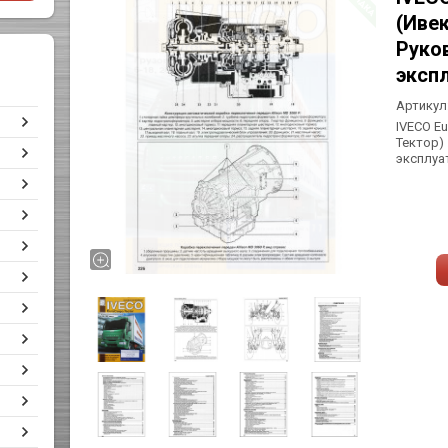
(Ивек
Руко
эксп
Артикул
IVECO E
Тектор)
эксплуа