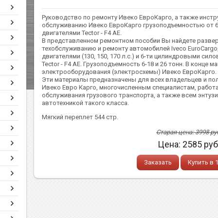
Руководство по ремонту Ивеко ЕвроКарго, а также инстру
обслуживанию Ивеко ЕвроКарго грузоподъемностью от 6
двигателями Tector - F4 AE.
В представленном ремонтном пособии Вы найдете развер
техобслуживанию и ремонту автомобилей Iveco EuroCargo
двигателями (130, 150, 170 л.с.) и 6-ти цилиндровыми силов
Tector - F4 AE. Грузоподъемность 6-18 и 26 тонн. В конце
электрооборудования (электросхемы) Ивеко ЕвроКарго.
Эти материалы предназначены для всех владельцев и по
Ивеко Евро Карго, многочисленным специалистам, рабо
обслуживания грузового транспорта, а также всем энту
автотехникой такого класса.
Мягкий переплет 544 стр.
Старая цена:
3998
ру
Цена:
2585
руб
Заказать
Купить в 