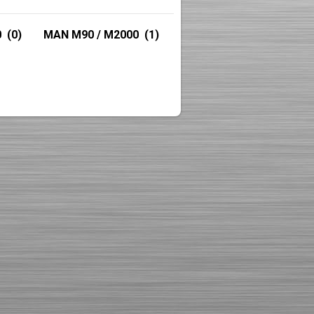
0
(0)
MAN M90 / M2000
(1)