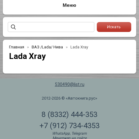
Главная
ВАЗ /Lada/ Нива
Lada Xray
Lada Xray
530490@list.ru
2012-2026 © «Автокнига.рус»
8 (8332) 444-353
+7 (912) 734-4353
WhatsApp, Telegram
Менеджер на сайте