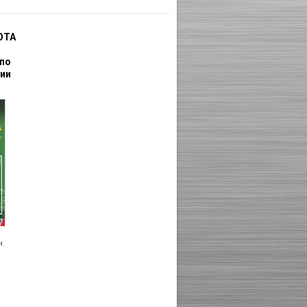
ОТА
 по
ции
н.