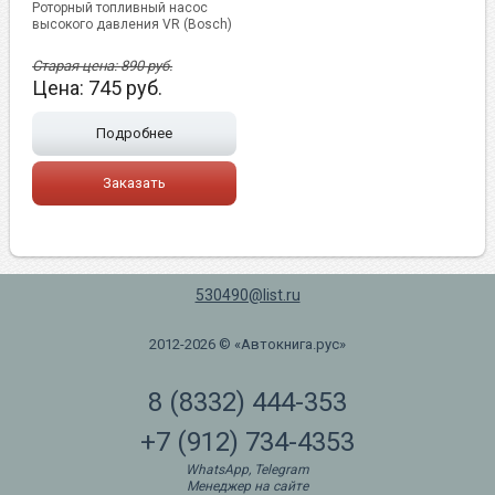
Роторный топливный насос
высокого давления VR (Bosch)
Старая цена:
890
руб.
Цена:
745
руб.
Подробнее
Заказать
530490@list.ru
2012-2026 © «Автокнига.рус»
8 (8332) 444-353
+7 (912) 734-4353
WhatsApp, Telegram
Менеджер на сайте