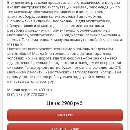
В отдельные разделы представленного технического мануала
входят инструкция по эксплуатации Мазда 6, рекомендации по
техническому обслуживанию машины и цветные схемы
электрооборудования (электросхемы) автомобиля.
В приложения включены необходимые для эксплуатации,
обслуживания и ремонта данные о моментах затяжки
резьбовых соединений, применяемых горюче-смазочных
материалах, эксплуатационных жидкостях, свечах зажигания и
лампах. Также материалы мануала помогут подобрать запчасти
Мазда 6.
Настоящая книга окажет неоценимую помощь владельцам
автомобилей Мазда 6 не только в комфортных гаражных
условиях, но и на дороге, где при форс-мажоре она окажется
единственной реальной поддержкой и выходом из неприятной
ситуации. Также руководство будет полезно специалистам СТО,
механикам ремонтных мастерских и автосервисов, которые не
прочь упростить свою работу, имея под рукой отличного
качества автолитературу.
Мягкий переплет 400 стр.
ISBN 978-5-91770-323-7
Цена:
2980
руб.
Заказать
Купить в 1 клик