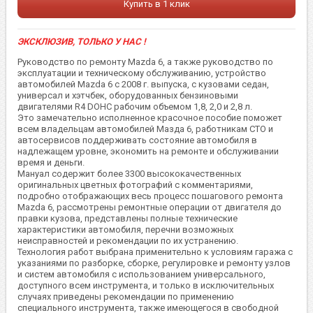
Купить в 1 клик
ЭКСКЛЮЗИВ, ТОЛЬКО У НАС !
Руководство по ремонту Mazda 6, а также руководство по
эксплуатации и техническому обслуживанию, устройство
автомобилей Mazda 6 с 2008 г. выпуска, с кузовами седан,
универсал и хэтчбек, оборудованных бензиновыми
двигателями R4 DOHC рабочим объемом 1,8, 2,0 и 2,8 л.
Это замечательно исполненное красочное пособие поможет
всем владельцам автомобилей Мазда 6, работникам СТО и
автосервисов поддерживать состояние автомобиля в
надлежащем уровне, экономить на ремонте и обслуживании
время и деньги.
Мануал содержит более 3300 высококачественных
оригинальных цветных фотографий с комментариями,
подробно отображающих весь процесс пошагового ремонта
Mazda 6, рассмотрены ремонтные операции от двигателя до
правки кузова, представлены полные технические
характеристики автомобиля, перечни возможных
неисправностей и рекомендации по их устранению.
Технология работ выбрана применительно к условиям гаража с
указаниями по разборке, сборке, регулировке и ремонту узлов
и систем автомобиля с использованием универсального,
доступного всем инструмента, и только в исключительных
случаях приведены рекомендации по применению
специального инструмента, также имеющегося в свободной