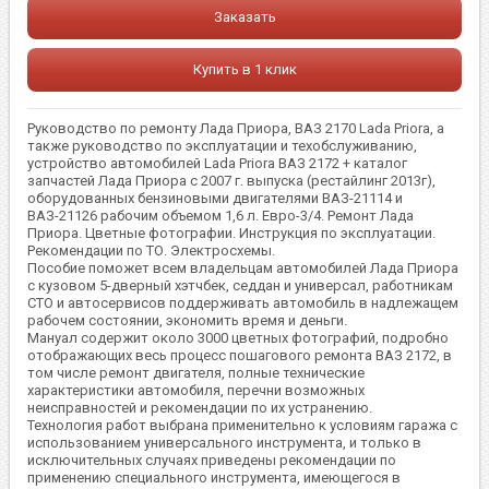
Заказать
Купить в 1 клик
Руководство по ремонту Лада Приора, ВАЗ 2170 Lada Priora, а
также руководство по эксплуатации и техобслуживанию,
устройство автомобилей Lada Priora ВАЗ 2172 + каталог
запчастей Лада Приора с 2007 г. выпуска (рестайлинг 2013г),
оборудованных бензиновыми двигателями ВАЗ-21114 и
ВАЗ-21126 рабочим объемом 1,6 л. Евро-3/4. Ремонт Лада
Приора. Цветные фотографии. Инструкция по эксплуатации.
Рекомендации по ТО. Электросхемы.
Пособие поможет всем владельцам автомобилей Лада Приора
с кузовом 5-дверный хэтчбек, седдан и универсал, работникам
СТО и автосервисов поддерживать автомобиль в надлежащем
рабочем состоянии, экономить время и деньги.
Мануал содержит около 3000 цветных фотографий, подробно
отображающих весь процесс пошагового ремонта ВАЗ 2172, в
том числе ремонт двигателя, полные технические
характеристики автомобиля, перечни возможных
неисправностей и рекомендации по их устранению.
Технология работ выбрана применительно к условиям гаража с
использованием универсального инструмента, и только в
исключительных случаях приведены рекомендации по
применению специального инструмента, имеющегося в