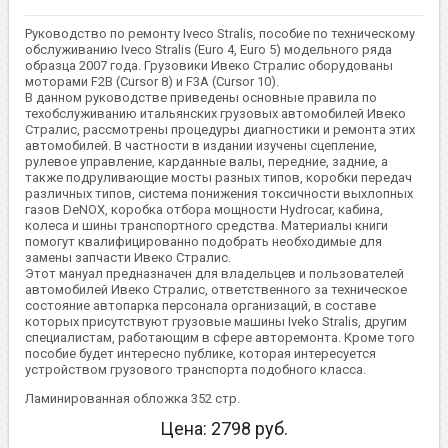
Руководство по ремонту Iveco Stralis, пособие по техническому
обслуживанию Iveco Stralis (Euro 4, Euro 5) модельного ряда
образца 2007 года. Грузовики Ивеко Стралис оборудованы
моторами F2B (Cursor 8) и F3A (Cursor 10).
В данном руководстве приведены основные правила по
техобслуживанию итальянских грузовых автомобилей Ивеко
Стралис, рассмотрены процедуры диагностики и ремонта этих
автомобилей. В частности в издании изучены сцепление,
рулевое управление, карданные валы, передние, задние, а
также подруливающие мосты разных типов, коробки передач
различных типов, система понижения токсичности выхлопных
газов DeNOX, коробка отбора мощности Hydrocar, кабина,
колеса и шины транспортного средства. Материалы книги
помогут квалифицированно подобрать необходимые для
замены запчасти Ивеко Стралис.
Этот мануал предназначен для владельцев и пользователей
автомобилей Ивеко Стралис, ответственного за техническое
состояние автопарка персонала организаций, в составе
которых присутствуют грузовые машины Iveko Stralis, другим
специалистам, работающим в сфере авторемонта. Кроме того
пособие будет интересно публике, которая интересуется
устройством грузового транспорта подобного класса.
Ламинированная обложка 352 стр.
Цена:
2798
руб.