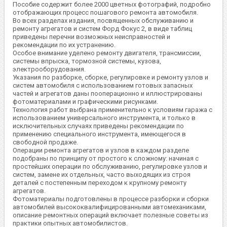
Пособие содержит более 2000 цветных фотографий, подробно
отображающих процесс пошагового ремонта автомобиля.
Во всех разделах издания, посвященных обслуживанию и
ремонту агрегатов и систем Форд Фокус 2, в виде таблиц
приведены перечни возможных неисправностей и
рекомендации по их устранению.
Особое внимание уделено ремонту двигателя, трансмиссии,
системы впрыска, тормозной системы, кузова,
электрооборудования.
Указания по разборке, сборке, регулировке и ремонту узлов и
систем автомобиля с использованием готовых запасных
частей и агрегатов даны пооперационно и иллюстрированы
фотоматериалами и графическими рисунками.
Технология работ выбрана применительно к условиям гаража с
использованием универсального инструмента, и только в
исключительных случаях приведены рекомендации по
применению специального инструмента, имеющегося в
свободной продаже.
Операции ремонта агрегатов и узлов в каждом разделе
подобраны по принципу от простого к сложному: начиная с
простейших операции по обслуживанию, регулировке узлов и
систем, замене их отдельных, часто выходящих из строя
деталей с постепенным переходом к крупному ремонту
агрегатов.
Фотоматериалы подготовлены в процессе разборки и сборки
автомобилей высококвалифицированными автомеханиками,
описание ремонтных операций включает полезные советы из
практики опытных автомобилистов.