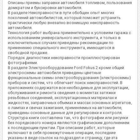
Описаны приемы заправки автомобиля топливом, пользования
домкратом и буксировки автомобиля.
В разделе Неисправности в пути обобщен опыт многих
поколений автомобилистов, который поможет устранить
практически любую внезапно возникшую неисправность
автомобиля.
Технология работ выбрана применительно к условиям гаража с
использованием универсального инструмента, и только в
исключительных случаях приведены рекомендации по
применению специального инструмента, имеющегося в
свободной продаже.
Порядок диагностики неисправности проиллюстрирован
фотографиями.
В разделе Электрооборудование Ford Fokus 2 кроме общей
электросхемы автомобиля приведены цветные
функциональные схемы электрооборудования (электросхемы)
приборов и систем, что облегчает поиск неисправностей. В
приложениях содержатся все необходимые для эксплуатации,
обслуживания и ремонта сведения о моментах затяжки
резьбовых соединений, эксплуатационных материалах и
жидкостях, заправочных объемах и массах основных агрегатов,
о лампах и свечах зажигания, применяемых на автомобиле,
приведены основные данные для регулировки и контроля.
Структура книги составлена так, что фотографии или рисунки
без порядкового номера являются графическим дополнением
к последующим пунктам. При описании работ, которые
включают в себя промежуточные операции, последние
указаны в виде ссылок на подраздел и страницу, где эта