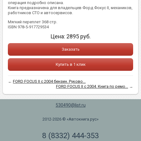
операция подробно описана.
Книга предназначена для владельцев Форд Фокус II, механиков,
работников СТО и автосервисов.
Мягкий переплет 368 стр.
ISBN 978-5-917729534
Цена:
2895
руб.
Заказать
Купить в 1 клик
←
FORD FOCUS II с 2004 бензин. Руково...
FORD FOCUS II с 2004. Книга по ремо...
→
530490@list.ru
2012-2026 © «Автокнига.рус»
8 (8332) 444-353