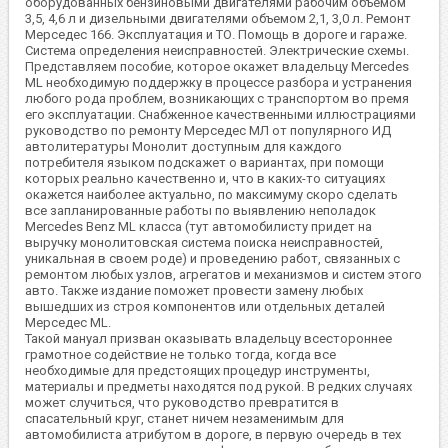
оборудованных бензиновыми двигателями рабочим объемом
3,5, 4,6 л и дизельными двигателями объемом 2,1, 3,0 л. Ремонт
Мерседес 166. Эксплуатация и ТО. Помощь в дороге и гараже.
Система определения неисправностей. Электрические схемы.
Представляем пособие, которое окажет владельцу Mercedes
ML необходимую поддержку в процессе разбора и устранения
любого рода проблем, возникающих с транспортом во премя
его эксплуатации. Снабженное качественными иллюстрациями
руководство по ремонту Мерседес МЛ от популярного ИД
автолитературы Монолит доступным для каждого
потребителя языком подскажет о вариантах, при помощи
которых реально качественно и, что в каких-то ситуациях
окажется наиболее актуально, по максимуму скоро сделать
все запланированные работы по выявлению неполадок
Mercedes Benz ML класса (тут автомобилисту придет на
выручку монолитовская система поиска неисправностей,
уникальная в своем роде) и проведению работ, связанных с
ремонтом любых узлов, агрегатов и механизмов и систем этого
авто. Также издание поможет провести замену любых
вышедших из строя компонентов или отдельных деталей
Мерседес ML.
Такой мануал призван оказывать владельцу всестороннее
грамотное содействие не только тогда, когда все
необходимые для предстоящих процедур инструменты,
материалы и предметы находятся под рукой. В редких случаях
может случиться, что руководство превратится в
спасательный круг, станет ничем незаменимым для
автомобилиста атрибутом в дороге, в первую очередь в тех