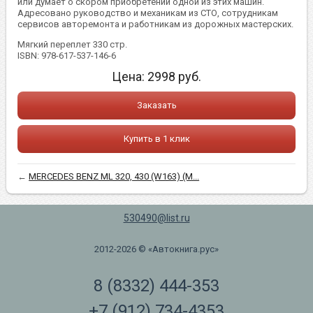
или думает о скором приобретении одной из этих машин.
Адресовано руководство и механикам из СТО, сотрудникам
сервисов авторемонта и работникам из дорожных мастерских.
Мягкий переплет 330 стр.
ISBN: 978-617-537-146-6
Цена:
2998
руб.
Заказать
Купить в 1 клик
←
MERCEDES BENZ ML 320, 430 (W163) (М...
530490@list.ru
2012-2026 © «Автокнига.рус»
8 (8332) 444-353
+7 (912) 734-4353