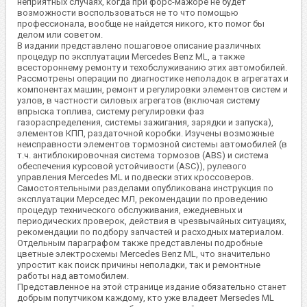
неприятных случаях, когда при форс-мажоре не будет
возможности воспользоваться не то что помощью
профессионала, вообще не найдется никого, кто помог бы
делом или советом.
В издании представлено пошаговое описание различных
процедур по эксплуатации Mercedes Benz ML, а также
всестороннему ремонту и техобслуживанию этих автомобилей.
Рассмотрены операции по диагностике неполадок в агрегатах и
компонентах машин, ремонт и регулировки элементов систем и
узлов, в частности силовых агрегатов (включая систему
впрыска топлива, систему регулировки фаз
газораспределения, системы зажигания, зарядки и запуска),
элементов КПП, раздаточной коробки. Изучены возможные
неисправности элементов тормозной системы автомобилей (в
т.ч. антиблокировочная система тормозов (ABS) и система
обеспечения курсовой устойчивости (ASC)), рулевого
управления Mercedes ML и подвески этих кроссоверов.
Самостоятельными разделами опубликована инструкция по
эксплуатации Мерседес МЛ, рекомендации по проведению
процедур технического обслуживания, ежедневных и
периодических проверок, действия в чрезвычайных ситуациях,
рекомендации по подбору запчастей и расходных материалом.
Отдельным параграфом также представлены подробные
цветные электросхемы Mercedes Benz ML, что значительно
упростит как поиск причины неполадки, так и ремонтные
работы над автомобилем.
Представленное на этой странице издание обязательно станет
добрым попутчиком каждому, кто уже владеет Mersedes ML