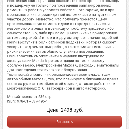
Настоящая книга призвана оказывать всестороннюю помощь
и поддержку не только при проведении запланированных
ремонтных работ в условиях собственного гаража, но и при
возникновении непредвиденной поломки авто на пустынном
участке дороги. Известно, что получить по-настоящему
профессиональную помощь вдали от города фактически
невозможно и решать возникшую проблему придется либо
самостоятельно, либо при помощи механика из придорожной
автомастерской. И в том и в другом случае наличие подобной
книги выступит в роли отличной подсказки, которая сможет
ускорить ход ремонтных работ, а также сможет исключить
риск нанесения автомобилю случайных повреждений.
Пользователь сможет найти в издании инструкцию по
эксплуатации Mazda 6, рекомендации по техничесокму
обслуживанию, электросхемы Mazda 6, расходные материалы
для проведения технического обслуживания.
Технический справочник рекомендован всем владельцам
автомобилей Mazda 6, тем, кто планирует в ближайшее время
сесть за руль автомобиля этой модели, а также работникам
многочисленных СТО, автосервисов и автомастерских.
Мягкий переплет 536 стр.
ISBN: 978-617-537-196-1
Цена:
2498
руб.
Заказать