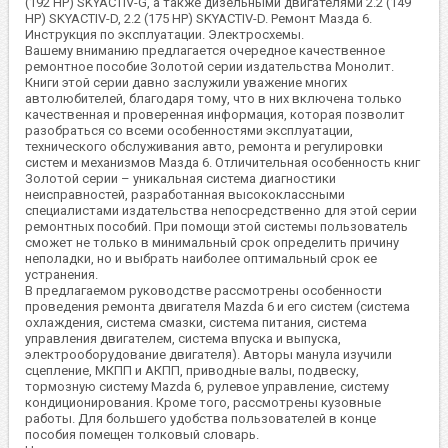
(192 HP) SKYACTIV-G, а также дизельными двигателями 2.2 (149
HP) SKYACTIV-D, 2.2 (175 HP) SKYACTIV-D. Ремонт Мазда 6.
Инструкция по эксплуатации. Электросхемы.
Вашему вниманию предлагается очередное качественное
ремонтное пособие Золотой серии издательства Монолит.
Книги этой серии давно заслужили уважение многих
автолюбителей, благодаря тому, что в них включена только
качественная и проверенная информация, которая позволит
разобраться со всеми особенностями эксплуатации,
технического обслуживания авто, ремонта и регулировки
систем и механизмов Мазда 6. Отличительная особенность книг
Золотой серии – уникальная система диагностики
неисправностей, разработанная высококлассными
специалистами издательства непосредственно для этой серии
ремонтных пособий. При помощи этой системы пользователь
сможет не только в минимальный срок определить причину
неполадки, но и выбрать наиболее оптимальный срок ее
устранения.
В предлагаемом руководстве рассмотрены особенности
проведения ремонта двигателя Mazda 6 и его систем (система
охлаждения, система смазки, система питания, система
управления двигателем, система впуска и выпуска,
электрооборудование двигателя). Авторы манула изучили
сцепление, МКПП и АКПП, приводные валы, подвеску,
тормозную систему Mazda 6, рулевое управление, систему
кондиционирования. Кроме того, рассмотрены кузовные
работы. Для большего удобства пользователей в конце
пособия помещен толковый словарь.