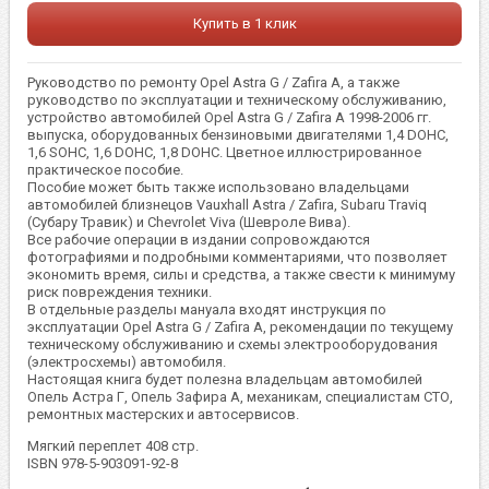
Купить в 1 клик
Руководство по ремонту Opel Astra G / Zafira A, а также
руководство по эксплуатации и техническому обслуживанию,
устройство автомобилей Opel Astra G / Zafira A 1998-2006 гг.
выпуска, оборудованных бензиновыми двигателями 1,4 DOHC,
1,6 SOHC, 1,6 DOHC, 1,8 DOHC. Цветное иллюстрированное
практическое пособие.
Пособие может быть также использовано владельцами
автомобилей близнецов Vauxhall Astra / Zafira, Subaru Traviq
(Субару Травик) и Chevrolet Viva (Шевроле Вива).
Все рабочие операции в издании сопровождаются
фотографиями и подробными комментариями, что позволяет
экономить время, силы и средства, а также свести к минимуму
риск повреждения техники.
В отдельные разделы мануала входят инструкция по
эксплуатации Opel Astra G / Zafira A, рекомендации по текущему
техническому обслуживанию и схемы электрооборудования
(электросхемы) автомобиля.
Настоящая книга будет полезна владельцам автомобилей
Опель Астра Г, Опель Зафира А, механикам, специалистам СТО,
ремонтных мастерских и автосервисов.
Мягкий переплет 408 стр.
ISBN 978-5-903091-92-8