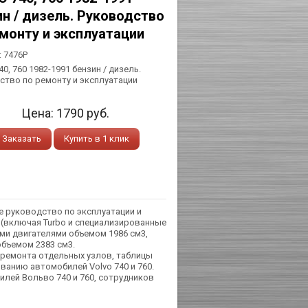
н / дизель. Руководство
емонту и эксплуатации
:
7476Р
0, 760 1982-1991 бензин / дизель.
ство по ремонту и эксплуатации
Цена:
1790
руб.
Заказать
Купить в 1 клик
е руководство по эксплуатации и
 (включая Turbo и специализированные
ыми двигателями объемом 1986 см3,
объемом 2383 см3.
 ремонта отдельных узлов, таблицы
ванию автомобилей Volvo 740 и 760.
лей Вольво 740 и 760, сотрудников