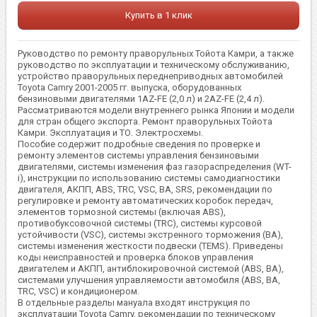
Купить в 1 клик
Руководство по ремонту праворульных Тойота Камри, а также
руководство по эксплуатации и техническому обслуживанию,
устройство праворульных переднеприводных автомобилей
Toyota Camry 2001-2005 гг. выпуска, оборудованных
бензиновыми двигателями 1AZ-FE (2,0 л) и 2AZ-FE (2,4 л).
Рассматриваются модели внутреннего рынка Японии и модели
для стран общего экспорта. Ремонт праворульных Тойота
Камри. Эксплуатация и ТО. Электросхемы.
Пособие содержит подробные сведения по проверке и
ремонту элементов системы управления бензиновыми
двигателями, системы изменения фаз газораспределения (WT-
i), инструкции по использованию системы самодиагностики
двигателя, АКПП, ABS, TRC, VSC, BA, SRS, рекомендации по
регулировке и ремонту автоматических коробок передач,
элементов тормозной системы (включая ABS),
противобуксовочной сис­темы (TRC), системы курсовой
устойчивости (VSC), системы экстренного торможения (ВА),
системы изменения жесткости подвески (TEMS). Приведены
коды неисправностей и проверка блоков управления
двигателем и АКПП, антиблокировочной системой (ABS, BA),
системами улучшения управляемости автомобиля (ABS, BA,
TRC, VSC) и кондиционером.
В отдельные разделы мануала входят инструкция по
эксплуатации Toyota Camry, рекомендации по техническому