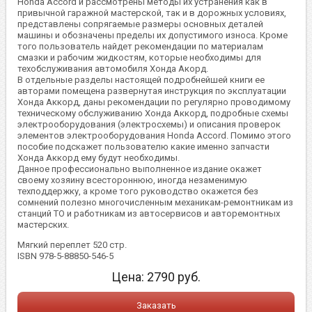
Honda Accord и рассмотрены методы их устранения как в
привычной гаражной мастерской, так и в дорожных условиях,
представлены сопрягаемые размеры основных деталей
машины и обозначены пределы их допустимого износа. Кроме
того пользователь найдет рекомендации по материалам
смазки и рабочим жидкостям, которые необходимы для
техобслуживания автомобиля Хонда Акорд.
В отдельные разделы настоящей подробнейшей книги ее
авторами помещена развернутая инструкция по эксплуатации
Хонда Аккорд, даны рекомендации по регулярно проводимому
техническому обслуживанию Хонда Аккорд, подробные схемы
электрооборудования (электросхемы) и описания проверок
элементов электрооборудования Honda Accord. Помимо этого
пособие подскажет пользователю какие именно запчасти
Хонда Аккорд ему будут необходимы.
Данное профессионально выполненное издание окажет
своему хозяину всестороннюю, иногда незаменимую
техподдержку, а кроме того руководство окажется без
сомнений полезно многочисленным механикам-ремонтникам из
станций ТО и работникам из автосервисов и авторемонтных
мастерских.
Мягкий переплет 520 стр.
ISBN 978-5-88850-546-5
Цена:
2790
руб.
Заказать