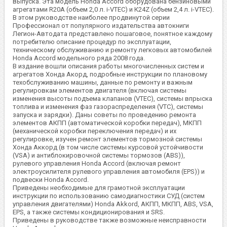
выпуска. Эта модель Honda Accord оборудована бензиновыми
агрегатами R20A (объем 2,0 л. i-VTEC) и К24Z (объем 2,4 л. i-VTEC).
В этом руководстве наиболее продвинутой серии
Профессионал от популярного издательства автокниги
Легион-Автодата представлено пошаговое, понятное каждому
потребителю описание процедур по эксплуатации,
техническому обслуживанию и ремонту легковых автомобилей
Honda Accord модельного ряда 2008 года.
В издание вошли описания работы многочисленных систем и
агрегатов Хонда Акорд, подробные инструкции по плановому
техобслуживанию машины, данные по ремонту и важным
регулировкам элементов двигателя (включая системы
изменения высоты подъема клапанов (VTEC), системы впрыска
топлива и изменения фаз газораспределения (VTC), системы
запуска и зарядки). Даны советы по проведению ремонта
элементов АКПП (автоматической коробки передач), МКПП
(механической коробки переключения передач) и их
регулировке, изучен ремонт элементов тормозной системы
Хонда Аккорд (в том числе системы курсовой устойчивости
(VSA) и антиблокировочной системы тормозов (ABS)),
рулевого управления Honda Accord (включая ремонт
электроусилителя рулевого управления автомобиля (EPS)) и
подвески Honda Accord.
Приведены необходимые для грамотной эксплуатации
инструкции по использованию самодиагностики СУД (систем
управления двигателями) Honda Akkord, АКПП, МКПП, ABS, VSA,
EPS, а также системы кондиционирования и SRS.
Приведены в руководстве также возможные неисправности