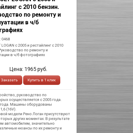
йлинг с 2010 бензин.
водство по ремонту и
уатации в ч/б
графиях
:
0468
 LOGAN с 2005 и рестайлинг с 2010
 Руководство по ремонту и
тации в ч/б фотографиях
Цена:
1965
руб.
Заказать
Купить в 1 клик
тройство, руководство по
орых осуществляется с 2005 года.
 года. Машины оборудованы
,6 (16V).
овой модели Рено Логан присутствуют
оторых других моментах. В результате
им автомобилем, значительно
азличные нюансы по их ремонту и