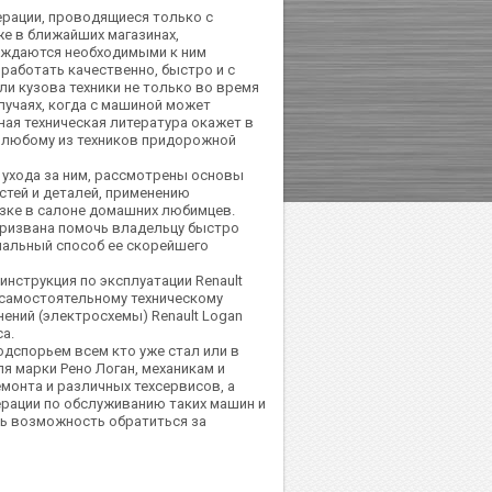
ерации, проводящиеся только с
е в ближайших магазинах,
ждаются необходимыми к ним
работать качественно, быстро и с
ли кузова техники не только во время
лучаях, когда с машиной может
ная техническая литература окажет в
 любому из техников придорожной
ухода за ним, рассмотрены основы
стей и деталей, применению
озке в салоне домашних любимцев.
призвана помочь владельцу быстро
мальный способ ее скорейшего
инструкция по эксплуатации Renault
 самостоятельному техническому
ений (электросхемы) Renault Logan
а.
дспорьем всем кто уже стал или в
я марки Рено Логан, механикам и
монта и различных техсервисов, а
рации по обслуживанию таких машин и
ь возможность обратиться за