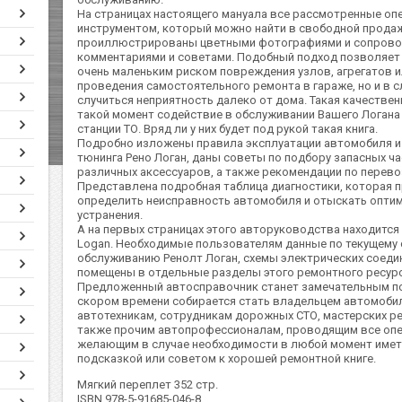
На страницах настоящего мануала все рассмотренные оп
инструментом, который можно найти в свободной продаж
проиллюстрированы цветными фотографиями и сопрово
комментариями и советами. Подобный подход позволяет 
очень маленьким риском повреждения узлов, агрегатов и
проведения самостоятельного ремонта в гараже, но и в с
случиться неприятность далеко от дома. Такая качествен
такой момент содействие в обслуживании Вашего Логана
станции ТО. Вряд ли у них будет под рукой такая книга.
Подробно изложены правила эксплуатации автомобиля и 
тюнинга Рено Логан, даны советы по подбору запасных ча
различных аксессуаров, а также рекомендации по перев
Представлена подробная таблица диагностики, которая 
определить неисправность автомобиля и отыскать опти
устранения.
А на первых страницах этого авторуководства находится 
Logan. Необходимые пользователям данные по текущему
обслуживанию Ренолт Логан, схемы электрических соедин
помещены в отдельные разделы этого ремонтного ресурс
Предложенный автосправочник станет замечательным по
скором времени собирается стать владельцем автомобил
автотехникам, сотрудникам дорожных СТО, мастерских ре
также прочим автопрофессионалам, проводящим все опе
желающим в случае необходимости в любой момент имет
подсказкой или советом к хорошей ремонтной книге.
Мягкий переплет 352 стр.
ISBN 978-5-91685-046-8