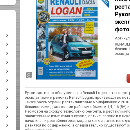
реста
Руко
экспл
фото
Артикул
RENAULT
бензин.
эксплуа
Руководство по обслуживанию Renault Logan, а также ус
эксплуатации и ремонту Renault Logan, производство кот
Также рассмотрены рестайлинговые модификации с 2010
бензиновыми двигателями рабочим объемом 1,4, 1,6 (8V) и 1
Несмотря на схожую технологию ремонта, в рестайлиинг
значительные изменения в кузове, оптике, салоне и в нек
начальная и рестайлинговая модели хоть и являются одн
разнятся по содержанию, а следовательно существуют р
обслуживанию.