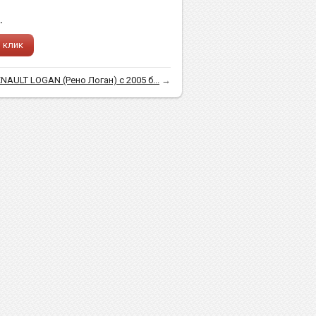
.
1 клик
NAULT LOGAN (Рено Логан) с 2005 б...
→