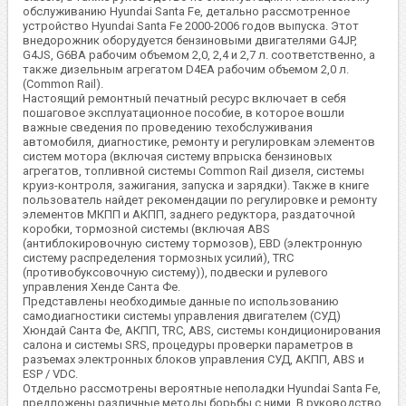
обслуживанию Hyundai Santa Fe, детально рассмотренное
устройство Hyundai Santa Fe 2000-2006 годов выпуска. Этот
внедорожник оборудуется бензиновыми двигателями G4JP,
G4JS, G6BA рабочим объемом 2,0, 2,4 и 2,7 л. соответственно, а
также дизельным агрегатом D4EA рабочим объемом 2,0 л.
(Common Rail).
Настоящий ремонтный печатный ресурс включает в себя
пошаговое эксплуатационное пособие, в которое вошли
важные сведения по проведению техобслуживания
автомобиля, диагностике, ремонту и регулировкам элементов
систем мотора (включая систему впрыска бензиновых
агрегатов, топливной системы Common Rail дизеля, системы
круиз-контроля, зажигания, запуска и зарядки). Также в книге
пользователь найдет рекомендации по регулировке и ремонту
элементов МКПП и АКПП, заднего редуктора, раздаточной
коробки, тормозной системы (включая ABS
(антиблокировочную систему тормозов), EBD (электронную
систему распределения тормозных усилий), TRC
(противобуксовочную систему)), подвески и рулевого
управления Хенде Санта Фе.
Представлены необходимые данные по использованию
самодиагностики системы управления двигателем (СУД)
Хюндай Санта Фе, АКПП, TRC, ABS, системы кондиционирования
салона и системы SRS, процедуры проверки параметров в
разъемах электронных блоков управления СУД, АКПП, ABS и
ESP / VDC.
Отдельно рассмотрены вероятные неполадки Hyundai Santa Fe,
предложены различные методы борьбы с ними. В руководство