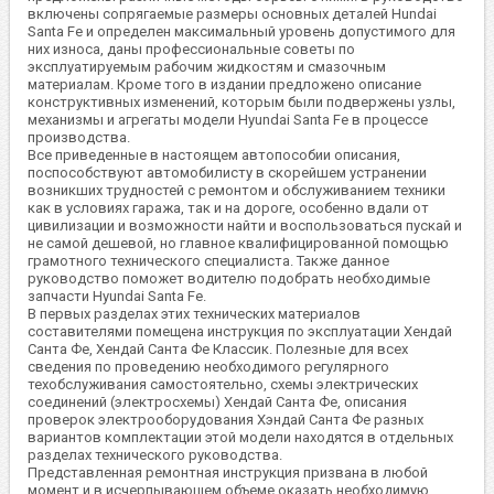
включены сопрягаемые размеры основных деталей Hundai
Santa Fe и определен максимальный уровень допустимого для
них износа, даны профессиональные советы по
эксплуатируемым рабочим жидкостям и смазочным
материалам. Кроме того в издании предложено описание
конструктивных изменений, которым были подвержены узлы,
механизмы и агрегаты модели Hyundai Santa Fe в процессе
производства.
Все приведенные в настоящем автопособии описания,
поспособствуют автомобилисту в скорейшем устранении
возникших трудностей с ремонтом и обслуживанием техники
как в условиях гаража, так и на дороге, особенно вдали от
цивилизации и возможности найти и воспользоваться пускай и
не самой дешевой, но главное квалифицированной помощью
грамотного технического специалиста. Также данное
руководство поможет водителю подобрать необходимые
запчасти Hyundai Santa Fe.
В первых разделах этих технических материалов
составителями помещена инструкция по эксплуатации Хендай
Санта Фе, Хендай Санта Фе Классик. Полезные для всех
сведения по проведению необходимого регулярного
техобслуживания самостоятельно, схемы электрических
соединений (электросхемы) Хендай Санта Фе, описания
проверок электрооборудования Хэндай Санта Фе разных
вариантов комплектации этой модели находятся в отдельных
разделах технического руководства.
Представленная ремонтная инструкция призвана в любой
момент и в исчерпывающем объеме оказать необходимую