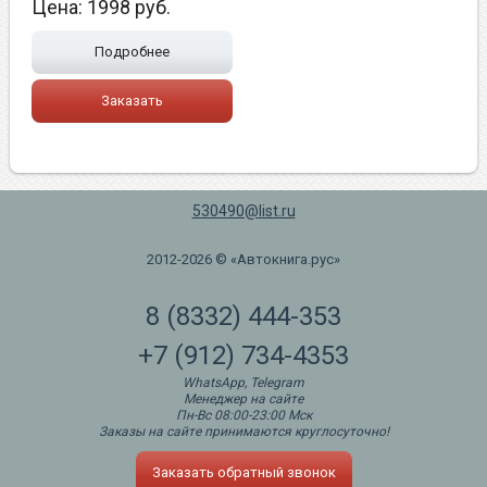
Цена:
1998
руб.
Подробнее
Заказать
530490@list.ru
2012-2026 © «Автокнига.рус»
8 (8332) 444-353
+7 (912) 734-4353
WhatsApp, Telegram
Менеджер на сайте
Пн-Вс 08:00-23:00 Мск
Заказы на сайте принимаются круглосуточно!
Заказать обратный звонок