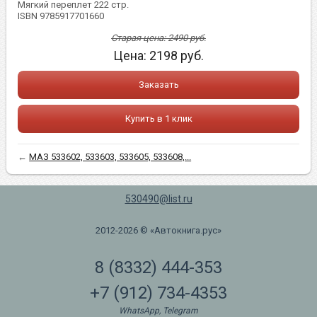
Мягкий переплет 222 стр.
ISBN 9785917701660
Старая цена:
2490
руб.
Цена:
2198
руб.
Заказать
Купить в 1 клик
←
МАЗ 533602, 533603, 533605, 533608,...
530490@list.ru
2012-2026 © «Автокнига.рус»
8 (8332) 444-353
+7 (912) 734-4353
WhatsApp, Telegram