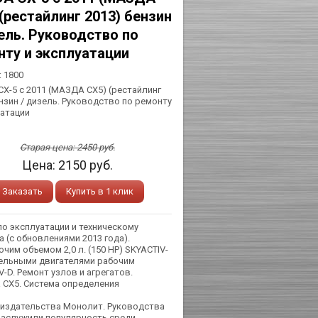
(рестайлинг 2013) бензин
ель. Руководство по
нту и эксплуатации
:
1800
X-5 c 2011 (МАЗДА СХ5) (рестайлинг
ензин / дизель. Руководство по ремонту
уатации
Старая цена:
2450
руб.
Цена:
2150
руб.
Заказать
Купить в 1 клик
по эксплуатации и техническому
 (с обновлениями 2013 года).
м объемом 2,0 л. (150 HP) SKYACTIV-
 дизельными двигателями рабочим
IV-D. Ремонт узлов и агрегатов.
 СХ5. Система определения
 издательства Монолит. Руководства
 заслужили популярность среди