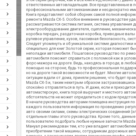
ответственных автовладельцев. Все представленные в п
профессиональными автомеханиками и неоднократно им
Книга представляет собой сборник самой полной информ
ремонта Mazda CX-5. Особое внимание в руководстве уде
рассматриваются система питания, система управления дв
электрооборудование двигателя, сцепление, механическа
коробка передач, раздаточная коробка, приводные валы и
рулевое управление, кузов, пассивная безопасность, сис
Следует упомянуть и об уникальной системе диагностики
специально для книг Золотой серии, которая поможет бы
неполадки автомобиля. Пошаговое руководство по ремон
автомобиля поможет справиться с поломкой как в услови
форс-мажора на дороге. Ведь, находясь в городе, в люб
помощью на стороне, будь то профессиональная поддерж
но на дороге такой возможности не будет. Многие автол
ситуации вдали от дома, приняли решение, что будет прав
Mazda CX-5 и, таким нехитрым образом застраховавшис
спокойно отправляться в путь. И даже, если и приходит
автомастерскую, книга порой выручает и местного автоме
обстоятельств не может определиться с ходом предстоя
В начале руководства авторами помещена инструкция по 
каждого пользователя информация по проведению регул
авто своими силами, схемы электрических соединений (э
отдельные главы этого руководства. Кроме того, данные
пользователю подобрать любые нужные запчасти Mazda 
Мануал рекомендован тем, кто уже владеет автомобилем 
приобретении такой машины, сотрудникам дорожных авто
ремонта, а также многим другим техническим профи, за