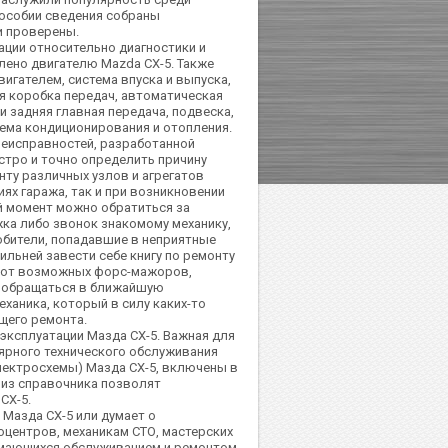
особии сведения собраны
и проверены.
ации относительно диагностики и
лено двигателю Mazda CX-5. Также
игателем, система впуска и выпуска,
я коробка передач, автоматическая
 задняя главная передача, подвеска,
тема кондиционирования и отопления.
 неисправностей, разработанной
стро и точно определить причину
ту различных узлов и агрегатов
ях гаража, так и при возникновении
ой момент можно обратиться за
ка либо звонок знакомому механику,
юбители, попадавшие в неприятные
ильней завести себе книгу по ремонту
ь от возможных форс-мажоров,
ся обращаться в ближайшую
ханика, который в силу каких-то
щего ремонта.
эксплуатации Мазда СХ-5. Важная для
ярного технического обслуживания
лектросхемы) Мазда СХ-5, включены в
 из справочника позволят
CX-5.
Мазда СХ-5 или думает о
центров, механикам СТО, мастерских
нимающихся обслуживанием и ремонтом