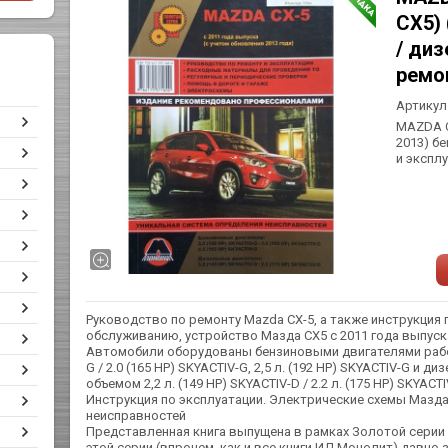
СХ5) 
/ диз
ремо
Артикул
MAZDA C
2013) б
и экспл
Руководство по ремонту Mazda CX-5, а также инструкция 
обслуживанию, устройство Мазда СХ5 с 2011 года выпуска
Автомобили оборудованы бензиновыми двигателями рабочи
G / 2.0 (165 HP) SKYACTIV-G, 2,5 л. (192 HP) SKYACTIV-G и
объемом 2,2 л. (149 HP) SKYACTIV-D / 2.2 л. (175 HP) SKYACT
Инструкция по эксплуатации. Электрические схемы Мазда
неисправностей
Представленная книга выпущена в рамках Золотой серии
этой серии (впрочем, как и все книги ИД Монолит) давно