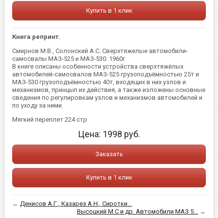
Купить в 1 клик
Книга репринт.
Смирнов М.В., Солонский А.С. Сверхтяжелые автомобили-
самосвалы МАЗ-525 и МАЗ-530. 1960г
В книге описаны особенности устройства сверхтяжёлых
автомобилей-самосвалов МАЗ-525 грузоподъёмностью 25т и
МАЗ-530 грузоподъёмностью 40т, входящих в них узлов и
механизмов, принцып их действия, а также изложены основные
сведения по регулировкам узлов и механизмов автомобилей и
по уходу за ними.
Мягкий переплет 224 стр.
Цена:
1998
руб.
Заказать
Купить в 1 клик
←
Денисов А.Г., Казарез А.Н., Сиротки...
Высоцкий М.С и др. Автомобили МАЗ 5...
→