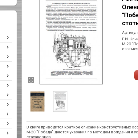
Олен
"Поб
стот
Артикул
Г.И. Кл
М-20 "П
стотыся
В книге приводится краткое описание конструктивных ос
М-20 "Победа" даются указания по методам вождения и у
стахановцев.