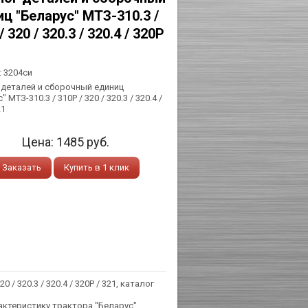
ц "Беларус" МТЗ-310.3 /
/ 320 / 320.3 / 320.4 / 320Р
:
3204си
 деталей и сборочный единиц
 МТЗ-310.3 / 310Р / 320 / 320.3 / 320.4 /
21
Цена:
1485
руб.
Заказать
Купить в 1 клик
 / 320.3 / 320.4 / 320Р / 321, каталог
ктеристику трактора "Беларус"