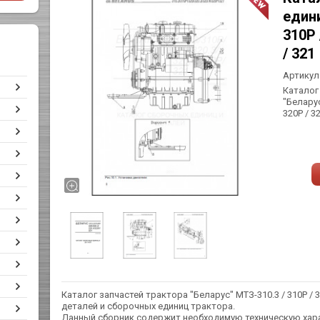
едини
310Р 
/ 321
Артикул
Каталог
"Беларус"
320Р / 3
Каталог запчастей трактора "Беларус" МТЗ-310.3 / 310Р / 320
деталей и сборочных единиц трактора.
Данный сборник содержит необходимую техническую хара