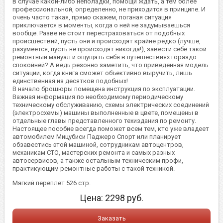
в случае какой-либо неполадки, помощи ждать, а тем более
профессиональной, определенно, не приходится в принципе. И
очень часто такая, прямо скажем, поганая ситуация
приключается в моменты, когда о ней не задумываешься
вообще. Разве не стоит перестраховаться от подобных
происшествий, пусть они и происходят крайне редко (лучше,
разумеется, пусть не происходят никогда!), завести себе такой
ремонтный мануал и ощущать себя в путешествиях гораздо
спокойней? А ведь резонно заметить, что приведенная модель
ситуации, когда книга сможет объективно выручить, лишь
единственная из десятков подобных!
В начало брошюры помещена инструкция по эксплуатации.
Важная информация по необходимому периодическому
техническому обслуживанию, схемы электрических соединений
(электросхемы) машины выполненные в цвете, помещены в
отдельные главы представленного техиздания по ремонту.
Настоящее пособие всегда поможет всем тем, кто уже владеет
автомобилем Мицубиси Паджеро Спорт или планирует
обзавестись этой машиной, сотрудникам автоцентров,
механикам СТО, мастерских ремонта и самых разных
автосервисов, а также остальным техническим профи,
практикующим ремонтные работы с такой техникой.
Мягкий переплет 526 стр.
Цена:
2298
руб.
Заказать