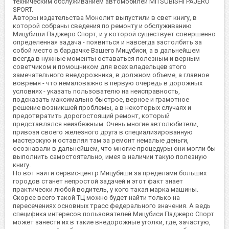
техническим обслуживанием автомобилей MITSUBISHI PAJERO
SPORT.
Авторы издательства Монолит выпустили в свет книгу, в
которой собраны сведения по ремонту и обслуживанию
Мицубиши Паджеро Спорт, и у которой существует совершенно
определенная задача - появиться и навсегда застолбить за
собой место в бардачке Вашего Мицубиси, а в дальнейшем
всегда в нужные моменты оставаться полезным и верным
советчиком и помощником для всех владельцев этого
замечательного внедорожника, в должном объеме, а главное
вовремя - что немаловажно в первую очередь в дорожных
условиях - указать пользователю на неисправность,
подсказать максимально быстрое, верное и грамотное
решение возникшей проблемы, а в некоторых случаях и
предотвратить дорогостоящий ремонт, который
представлялся неизбежным. Очень многие автолюбители,
привозя своего железного друга в специализированную
мастерскую и оставляя там за ремонт немалые деньги,
осознавали в дальнейшем, что многие процедуры они могли бы
выполнить самостоятельно, имея в наличии такую полезную
книгу.
Но вот найти сервис-центр Мицубиши за пределами больших
городов станет непростой задачей и этот факт знает
практически любой водитель, у кого такая марка машины.
Скорее всего такой ТЦ можно будет найти только на
пересечениях основных трасс федерального значения. А ведь
специфика интересов пользователей Мицубиси Паджеро Спорт
может занести их в такие внедорожные уголки, где, зачастую,