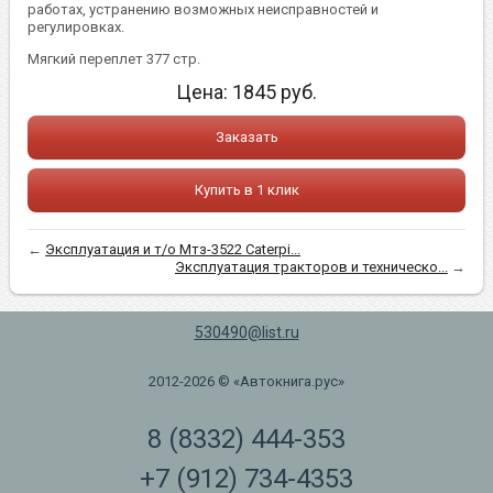
работах, устранению возможных неисправностей и
регулировках.
Мягкий переплет 377 стр.
Цена:
1845
руб.
Заказать
Купить в 1 клик
←
Эксплуатация и т/о Мтз-3522 Caterpi...
Эксплуатация тракторов и техническо...
→
530490@list.ru
2012-2026 © «Автокнига.рус»
8 (8332) 444-353
+7 (912) 734-4353