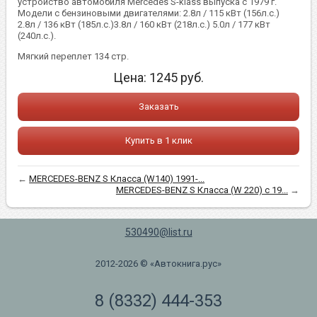
устройство автомобиля Mercedes S-klass выпуска с 1979 г.
Модели с бензиновыми двигателями: 2.8л / 115 кВт (156л.с.)
2.8л / 136 кВт (185л.с.)3.8л / 160 кВт (218л.с.) 5.0л / 177 кВт
(240л.с.).
Мягкий переплет 134 стр.
Цена:
1245
руб.
Заказать
Купить в 1 клик
←
MERCEDES-BENZ S Класса (W140) 1991-...
MERCEDES-BENZ S Класса (W 220) с 19...
→
530490@list.ru
2012-2026 © «Автокнига.рус»
8 (8332) 444-353