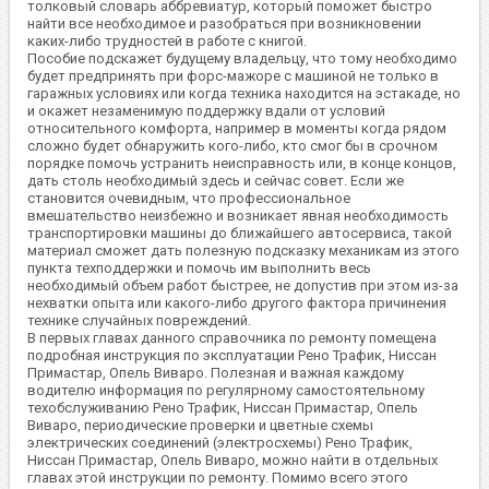
толковый словарь аббревиатур, который поможет быстро
найти все необходимое и разобраться при возникновении
каких-либо трудностей в работе с книгой.
Пособие подскажет будущему владельцу, что тому необходимо
будет предпринять при форс-мажоре с машиной не только в
гаражных условиях или когда техника находится на эстакаде, но
и окажет незаменимую поддержку вдали от условий
относительного комфорта, например в моменты когда рядом
сложно будет обнаружить кого-либо, кто смог бы в срочном
порядке помочь устранить неисправность или, в конце концов,
дать столь необходимый здесь и сейчас совет. Если же
становится очевидным, что профессиональное
вмешательство неизбежно и возникает явная необходимость
транспортировки машины до ближайшего автосервиса, такой
материал сможет дать полезную подсказку механикам из этого
пункта техподдержки и помочь им выполнить весь
необходимый объем работ быстрее, не допустив при этом из-за
нехватки опыта или какого-либо другого фактора причинения
технике случайных повреждений.
В первых главах данного справочника по ремонту помещена
подробная инструкция по эксплуатации Рено Трафик, Ниссан
Примастар, Опель Виваро. Полезная и важная каждому
водителю информация по регулярному самостоятельному
техобслуживанию Рено Трафик, Ниссан Примастар, Опель
Виваро, периодические проверки и цветные схемы
электрических соединений (электросхемы) Рено Трафик,
Ниссан Примастар, Опель Виваро, можно найти в отдельных
главах этой инструкции по ремонту. Помимо всего этого