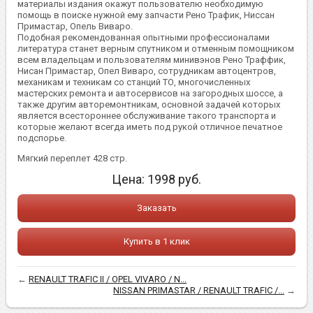
материалы издания окажут пользователю необходимую
помощь в поиске нужной ему запчасти Рено Трафик, Ниссан
Примастар, Опель Виваро.
Подобная рекомендованная опытными профессионалами
литература станет верным спутником и отменным помощником
всем владельцам и пользователям минивэнов Рено Траффик,
Нисан Примастар, Опел Виваро, сотрудникам автоцентров,
механикам и техникам со станций ТО, многочисленных
мастерских ремонта и автосервисов на загородных шоссе, а
также другим авторемонтникам, основной задачей которых
является всестороннее обслуживание такого транспорта и
которые желают всегда иметь под рукой отличное печатное
подспорье.
Мягкий переплет 428 стр.
Цена:
1998
руб.
Заказать
Купить в 1 клик
←
RENAULT TRAFIC II / OPEL VIVARO / N...
NISSAN PRIMASTAR / RENAULT TRAFIC /...
→