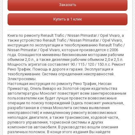
Заказать
Купить в 1 клик
Книга по ремонту Renault Trafic / Nissan Primastar / Opel Vivaro, а
также устройство Renault Trafic / Nissan Primastar / Opel Vivaro,
инструкция по эксплуатации и техобслуживанию Renault Trafic /
Nissan Primastar / Opel Vivaro, которые производятся с 2006
года. Оснащаются минивены бензиновыми моторами рабочим
объемом 2,0 л., а также дизелями рабочим объемом 2,0 и 2,5 л.
Мощность агрегатов составляет 90 / 115 / 120 / 150 л.с. Ремонт
Рено Трафик. Помощь в дороге и гараже. Эксплуатация и
техобслуживание. Система определения неисправностей.
Электросхемы.
Настоящая инструкция по ремонту Рено Трафик, Ниссан
Примастар, Опель Виваро из Золотой серии издательства
автолитературы Монолит повествует всем заинтересованным
пользователям как будет лучше провести всевозможные
операции по поиску повреждений (здесь поможет уникальная,
разработанная в стенах Монолита система выявления
неисправностей) и немедленному ремонту всевозможных
неполадок двигателя, а также трансмиссии, ходовой части,
рулевого управления, тормозной системы и других
компонентов автомобиля. В руководство вошли описания
различных поломок. В конце этого издания Вы найдете