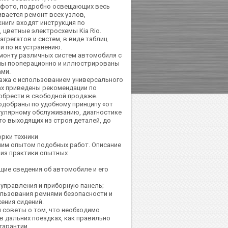
х фото, подробно освещающих весь
ивается ремонт всех узлов,
ниги входят инструкция по
 цветные электросхемы Kia Rio.
грегатов и систем, в виде таблиц
 по их устранению.
емонту различных систем автомобиля с
аны пооперационно и иллюстрированы
ми.
ража с использованием универсального
ах приведены рекомендации по
обрести в свободной продаже.
одобраны по удобному принципу «от
егулярному обслуживанию, диагностике
сто выходящих из строя деталей, до
рки техники
им опытом подобных работ. Описание
 из практики опытных
щие сведения об автомобиле и его
управления и приборную панель;
ользования ремнями безопасности и
ения сидений.
я советы о том, что необходимо
в дальних поездках, как правильно
гарантии.