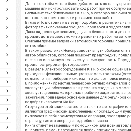
Для того чтобы можно было действовать по плану при 
машины или контролировать ход работ при ее обслуживан
Регламент техобслуживания Kia Rio, в которую включен п
контрольно-осмотровых и регламентных работ.
В главе Подготовка к выезду подробно, в расчете на на
фотографиях показаны процессы проверки и подготовки
Даны надлежащие рекомендации по безопасности движени
производстве всевозможных ремонтных работ на автом
Описаны приемы заправки автомобиля горючим, правила
автомобиля.
В таком разделе как Неисправности в пути обобщен опыт
автомобилистов, который поможет предупредить появле
внезапно возникшую техническую неисправность. Поряд
проиллюстрирован фотографиями.
В разделе Электрооборудование Kia Rio кроме общей цв
приведены функциональные цветные электросхемы (схе
подключения приборов и систем, что делает поиск неиспр
В приложениях представленных ремонтных материалов с
эксплуатации, обслуживания и ремонта сведения о момен
эксплуатационных материалах и рабочих жидкостях, запр
зажигания, приведены основные данные для регулировк
подобрать запчасти Kia Rio.
Структура этой книги составлена так, что фотографии ил
являются графическим дополнением к последующим пункт
включают в себя промежуточные операции, последние ук
страницу, где эта операция подробно описана.
Книга станет незаменимым помощником для всех автовл
выполнять ремонт автомобиля любой сложности своими 