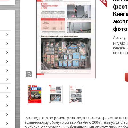
(рест
Книга
эксп
фото
Артикул
KIA RIO 
бензин. 
цветных
Руководство по ремонту Kia Rio, а также устройство Kia R
техническому обслуживанию Kia Rio с 2005 г. выпуска, а т
выпуска, оборудованных бензиновыми двигателями рабоч