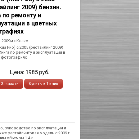
айлинг 2009) бензин.
 по ремонту и
луатации в цветных
графиях
:
2009м-нКлакс
(Киа Рио) с 2005 (рестайлинг 2009)
Книга по ремонту и эксплуатации в
 фотографиях
Цена:
1985
руб.
Заказать
Купить в 1 клик
io, руководство по эксплуатации и
акже рестайлинговая модель с 2009 г.
им объемом 1,4 л.