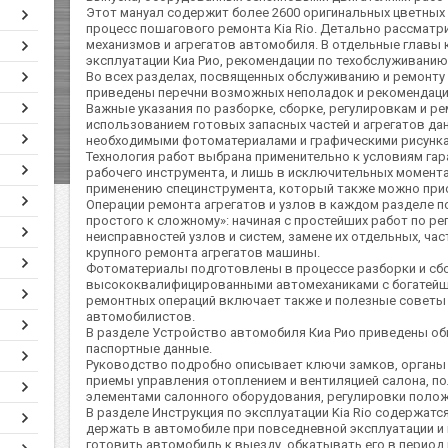
Этот мануал содержит более 2600 оригинальных цветны
процесс пошагового ремонта Kia Rio. Детально рассматр
механизмов и агрегатов автомобиля. В отдельные главы к
эксплуатации Киа Рио, рекомендации по техобслуживанию,
Во всех разделах, посвященных обслуживанию и ремонту а
приведены перечни возможных неполадок и рекомендации
Важные указания по разборке, сборке, регулировкам и р
использованием готовых запасных частей и агрегатов д
необходимыми фотоматериалами и графическими рисунка
Технология работ выбрана применительно к условиям га
рабочего инструмента, и лишь в исключительных момент
применению специнструмента, который также можно при
Операции ремонта агрегатов и узлов в каждом разделе п
простого к сложному»: начиная с простейших работ по р
неисправностей узлов и систем, замене их отдельных, ча
крупного ремонта агрегатов машины.
Фотоматериалы подготовлены в процессе разборки и сбо
высококвалифицированными автомеханиками с богатейш
ремонтных операций включает также и полезные советы
автомобилистов.
В разделе Устройство автомобиля Киа Рио приведены об
паспортные данные.
Руководство подробно описывает ключи замков, органы 
приемы управления отоплением и вентиляцией салона, п
элементами салонного оборудования, регулировки полож
В разделе Инструкция по эксплуатации Kia Rio содержатс
держать в автомобиле при повседневной эксплуатации и 
готовить автомобиль к выезду, обкатывать его в период 