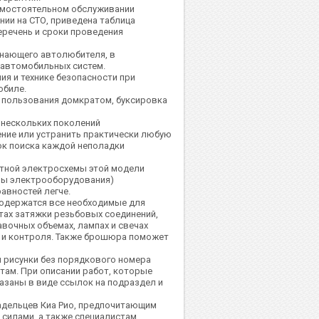
самостоятельном обслуживании
ии на СТО, приведена таблица
еречень и сроки проведения
чинающего автолюбителя, в
 автомобильных систем.
я и технике безопасности при
обиле.
 пользования домкратом, буксировка
 нескольких поколений
ние или устранить практически любую
ок поиска каждой неполадки
етной электросхемы этой модели
мы электрооборудования)
авностей легче.
одержатся все необходимые для
тах затяжки резьбовых соединений,
авочных объемах, лампах и свечах
и и контроля. Также брошюра поможет
и рисунки без порядкового номера
ам. При описании работ, которые
азаны в виде ссылок на подраздел и
адельцев Киа Рио, предпочитающим
силами, а также специалистам