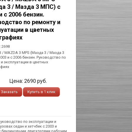
а 3 / Мазда 3 МПС) с
и с 2006 бензин.
водство по ремонту и
луатации в цветных
графиях
:
2698
 / MAZDA 3 MPS (Мазда 3 / Мазда 3
003 и с 2006 бензин. Руководство по
 и эксплуатации в цветных
афиях
Цена:
2690
руб.
Заказать
Купить в 1 клик
руководство по эксплуатации и
зовах седан и хетчбек с 2003 и
ых бензиновыми двигателями рабочим