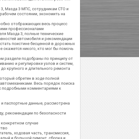
, Мазда 3 МПС, сотрудникам СТО и
абочем состоянии, экономить на
дробно отображающих весь процесс
шими профессионалами
еля Мазда 3, полные технические
авностей автомобиля и рекомендации
 стать поистине бесценной в дорожных
е окажется никого, кто мог бы помочь
ом разделе подобраны по принципу от
иванию и регулировке узлов и систем,
 до крупного и длительного ремонта
оторый обретен в ходе полной
автомеханиками. Весь порядок поиска
с подробными комментариями к
 и паспортные данные, рассмотрена
ду, рекомендации по безопасности
м конкретном случае
ство
атель, ходовая часть, трансмиссия,
малый и большой ремонт, сборка и