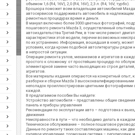
объемом 1,6 (R4, 16V), 2,0 (R4, 16V), 2,3 л. (R4, 16V, турбо).
Брошюра поможет всем владельцам автомобилей Мазда 3
автосервисов поддерживать автомобиль в надлежащем р
ремонтных процедурах время и деньги.
В мануал включено более 3000 цветных фотографий, по
пошагового ремонта Mazda 3, осуществленный опытней
автоиздательства Третий Рим, в том числе ремонт двигат
характеристики этой модели, перечни возможных неиспр
по их устранению. Информация, вошедшая в книгу, может
условиях, когда кроме подобной автолитературы рядом н
в непростой ситуации.
Операции ремонта узлов, механизмов и агрегатов в кажд
простого к сложному: от простейших процедур по обслуж
элементарной замене часто выходящих из строя деталей,
агрегатов.
Все материалы издания опираются на конкретный опыт, к
разборки и сборки Mazda 3 высококвалифицированными 
неполадок проиллюстрирован цветными фотографиями 
каждой.
В предлагаемом пособии Вы найдете:
Устройство автомобиля – представлены общие сведения
панель и приборы управления
Рекомендации по эксплуатации авто – подготовка к выез
движения
Неисправности в пути – что необходимо делать в каждо
Техническое обслуживание – полное пошаговое руковод
Данные по ремонту таких составляющих машины, как двиг
рулевое управление, тормозная система – регулировки, 