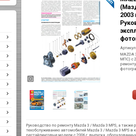
(Мазд
2003 
Руко
эксп
фото
Артикул
MAZDA 3
МПС) с 2
ремонту
фотогр
Руководство по ремонту Mazda 3 / Mazda 3 MPS, а также 
техобслуживанию автомобилей Mazda 3 / Mazda 3 MPS в ку
рестайлинговые модели с 2006 г. выпуска, оборудованн