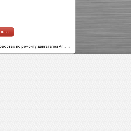
.
1 клик
овоство по ремонту двигателей An...
→