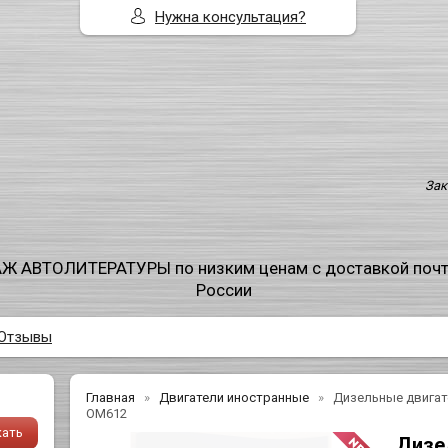
Нужна консультация?
Зак
Ж АВТОЛИТЕРАТУРЫ по низким ценам с доставкой поч
России
Отзывы
Главная
Двигатели иностранные
Дизельные двигат
ОМ612
Дизе