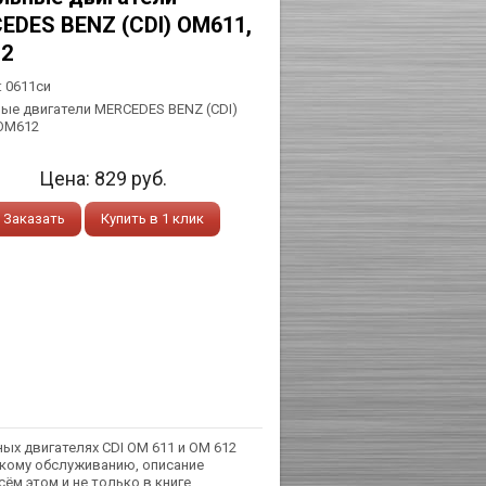
EDES BENZ (CDI) ОМ611,
2
:
0611си
ые двигатели MERCEDES BENZ (CDI)
ОМ612
Цена:
829
руб.
Заказать
Купить в 1 клик
х двигателях CDI ОМ 611 и ОМ 612
ескому обслуживанию, описание
ём этом и не только в книге