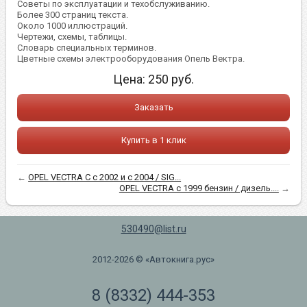
Советы по эксплуатации и техобслуживанию.
Более 300 страниц текста.
Около 1000 иллюстраций.
Чертежи, схемы, таблицы.
Словарь специальных терминов.
Цветные схемы электрооборудования Опель Вектра.
Цена:
250
руб.
Заказать
Купить в 1 клик
←
OPEL VECTRA C с 2002 и с 2004 / SIG...
OPEL VECTRA c 1999 бензин / дизель....
→
530490@list.ru
2012-2026 © «Автокнига.рус»
8 (8332) 444-353