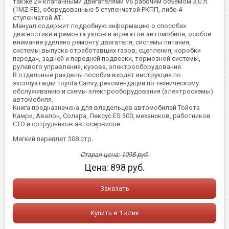
также 24-клапанными двигателями V6 рабочим объемом 3,0 л.
(1MZ-FE), оборудованные 5-ступенчатой РКПП, либо 4-
ступенчатой АТ.
Мануал содержит подробную информацию о способах
диагностики и ремонта узлов и агрегатов автомобиля, особое
внимание уделено ремонту двигателя, системы питания,
системы выпуска отработавших газов, сцепления, коробки
передач, задней и передней подвески, тормозной системы,
рулевого управления, кузова, электрооборудования.
В отдельные разделы пособия входят инструкция по
эксплуатации Toyota Camry, рекомендации по техническому
обслуживанию и схемы электрооборудования (электросхемы)
автомобиля.
Книга предназначена для владельцев автомобилей Тойота
Камри, Авалон, Солара, Лексус ES 300, механиков, работников
СТО и сотрудников автосервисов.
Мягкий переплет 308 стр.
Старая цена:
1098
руб.
Цена:
898
руб.
Заказать
Купить в 1 клик