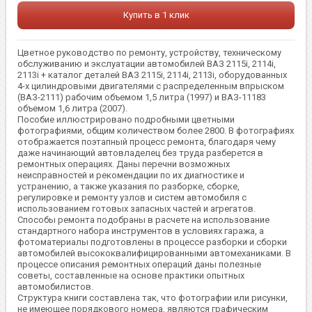
Купить в 1 клик
Цветное руководство по ремонту, устройству, техническому
обслуживанию и экслуатации автомобилей ВАЗ 2115i, 2114i,
2113i + каталог деталей ВАЗ 2115i, 2114i, 2113i, оборудованных
4-х цилиндровыми двигателями с распределенным впрыском
(ВАЗ-2111) рабочим объемом 1,5 литра (1997) и ВАЗ-11183
объемом 1,6 литра (2007).
Пособие иллюстрировано подробными цветными
фотографиями, общим количеством более 2800. В фотографиях
отображается поэтапный процесс ремонта, благодаря чему
даже начинающий автовладелец без труда разберется в
ремонтных операциях. Даны перечни возможных
неисправностей и рекомендации по их диагностике и
устранению, а также указания по разборке, сборке,
регулировке и ремонту узлов и систем автомобиля с
использованием готовых запасных частей и агрегатов.
Способы ремонта подобраны в расчете на использование
стандартного набора инструментов в условиях гаража, а
фотоматериалы подготовлены в процессе разборки и сборки
автомобилей высококвалифицированными автомеханиками. В
процессе описания ремонтных операций даны полезные
советы, составленные на основе практики опытных
автомобилистов.
Структура книги составлена так, что фотографии или рисунки,
не имеющее порядкового номера, являются графическим