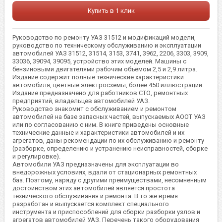
Купить в 1 клик
Руководство по ремонту УАЗ 31512 и модификаций модели,
руководство по техническому обслуживанию и эксплуатации
автомобилей УАЗ 31512, 31514, 3153, 3741, 3962, 2206, 3303, 3909,
33036, 39094, 39095, устройство этих моделей. Машины с
бензиновыми двигателями рабочим объемом 2,5 и 2,9 литра.
Издание содержит полные технические характеристики
автомобиля, цветные электросхемы, более 450 иллюстраций.
Издание предназначено для работников СТО, ремонтных
предприятий, владельцев автомобилей УАЗ.
Руководство знакомит с обслуживанием и ремонтом
автомобилей на базе запасных частей, выпускаемых АООТ УАЗ
или по согласованию с ним. В книге приведены основные
технические данные и характеристики автомобилей и их
агрегатов, даны рекомендации по их обслуживанию и ремонту
(разборке, определению и устранению неисправностей, сборке
и регулировке).
Автомобили УАЗ предназначены для эксплуатации во
внедорожных условиях, вдали от стационарных ремонтных
баз. Поэтому, наряду с другими преимуществами, несомненным
достоинством этих автомобилей является простота
технического обслуживания и ремонта. В то же время
разработан и выпускается комплект специального
инструмента и приспособлений для сборки разборки узлов и
агрегатов автомобилей УАЗ. Перечень такого оборудования